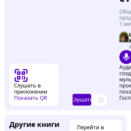
Общ
про
1 ми
Ауд
созд
мул
Слушать в
про
приложении
поэз
Показать QR
Госп
Слушать
Другие книги
Перейти в