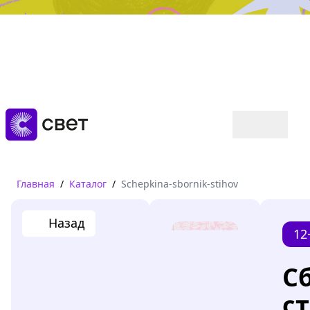
Дружба, любовь, взросление
Читать
Главная
/
Каталог
/
Schepkina-sbornik-stihov
Назад
12
С
с