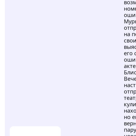
воз
ном
оши
Мур
отпр
на 
свои
выяс
его 
оши
акте
Блис
Веч
нас
отпр
теат
кул
нахо
но е
вер
пару
нео