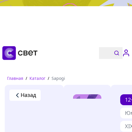
Дружба, любовь, взросление
Читать
Главная
/
Каталог
/
Sapogi
Назад
12
Ю
XI