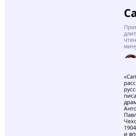
С
При
дли
чтен
мин
«Са
расс
русс
писа
дра
Ант
Пав
Чех
1904
и в