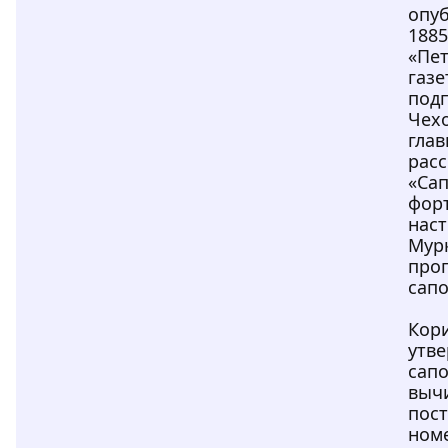
опу
1885
«Пе
газе
под
Чехо
глав
расс
«Са
фор
нас
Мур
про
сапо
Кор
утве
сап
выч
пост
номе