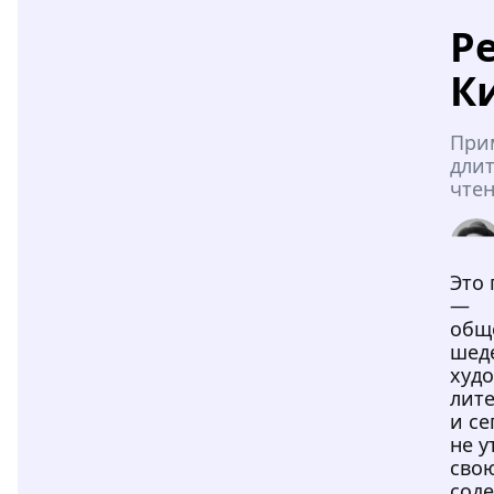
Р
К
При
дли
чтен
Это
—
общ
шед
худ
лите
и се
не 
сво
сод