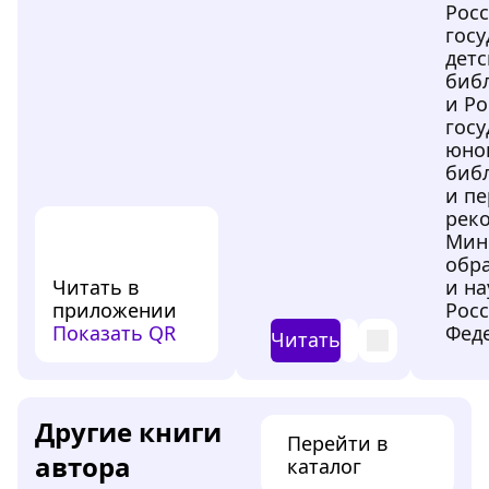
Рос
гос
дет
биб
и Р
гос
юно
биб
и пе
рек
Мин
обр
Читать в
и на
приложении
Рос
Показать QR
Феде
Читать
Другие книги
Перейти в
автора
каталог