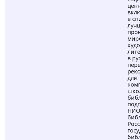
ценн
вкл
в сп
луч
про
мир
худ
лит
в ру
пере
рек
для
ком
шко
биб
под
НИ
биб
Рос
гос
биб