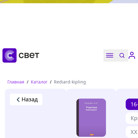
Дружба, любовь, взросление
Читать
Главная
/
Каталог
/
Rediard-kipling
Назад
16
Кр
XX