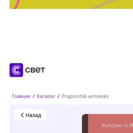
Дружба, любовь, взросление
Читать
Главная
/
Каталог
/
Praporshik-armeiskii
Назад