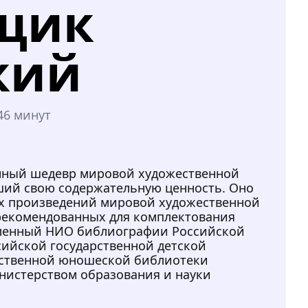
щик
кий
46 минут
нный шедевр мировой художественной
вший свою содержательную ценность. Оно
их произведений мировой художественной
 рекомендованных для комплектования
вленный НИО библиографии Российской
сийской государственной детской
рственной юношеской библиотеки
нистерством образования и науки