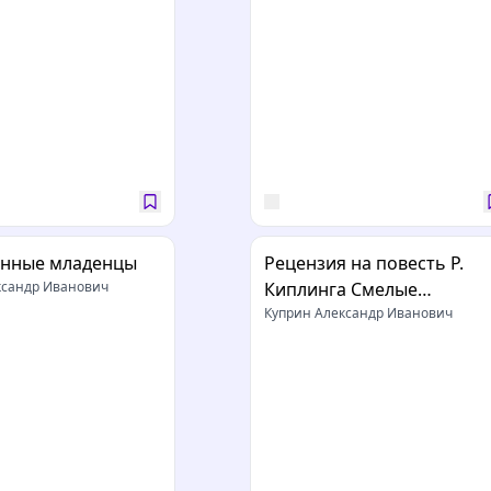
анные младенцы
Рецензия на повесть Р.
ксандр Иванович
Киплинга Смелые
мореплаватели
Куприн Александр Иванович