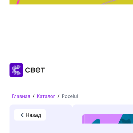
Дружба, любовь, взросление
Читать
Главная
/
Каталог
/
Pocelui
Назад