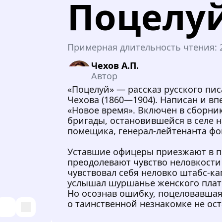
Поцелу
Примерная длительность чтения:
Чехов А.П.
Автор
«Поцелуй» — рассказ русского пис
Чехова (1860—1904). Написан и впе
«Новое время». Включен в сборни
бригады, остановившейся в селе н
помещика, генерал-лейтенанта фо
Уставшие офицеры приезжают в по
преодолевают чувство неловкости
чувствовал себя неловко штабс-ка
услышал шуршанье женского плать
Но осознав ошибку, поцеловавшая 
о таинственной незнакомке не ос