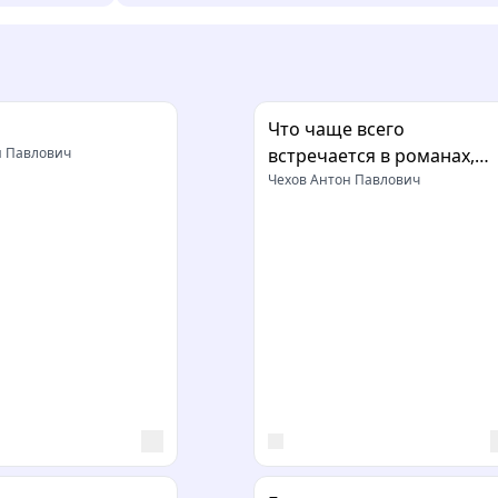
Что чаще всего
н Павлович
встречается в романах,
повестях и т.п.
Чехов Антон Павлович