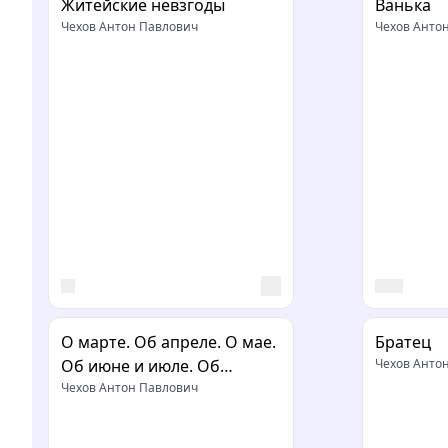
Житейские невзгоды
Ванька
Чехов Антон Павлович
Чехов Анто
О марте. Об апреле. О мае.
Братец
Об июне и июле. Об
Чехов Анто
августе
Чехов Антон Павлович