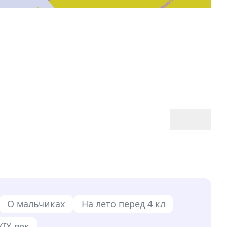
О мальчиках
На лето перед 4 кл
XIX век