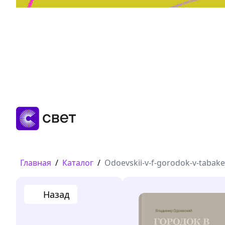
Дружба, любовь, взросление
Читать
Главная
/
Каталог
/
Odoevskii-v-f-gorodok-v-tabak
Назад