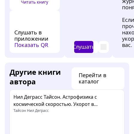
жур
Читать книгу
поня
Если
проч
Слушать в
нах
приложении
укор
Показать QR
вас.
Слушать
Другие книги
Перейти в
автора
каталог
Нил Деграсс Тайсон. Астрофизика с
космической скоростью. Укорот в
изложении Сергея Масликова
Тайсон Нил Деграсс