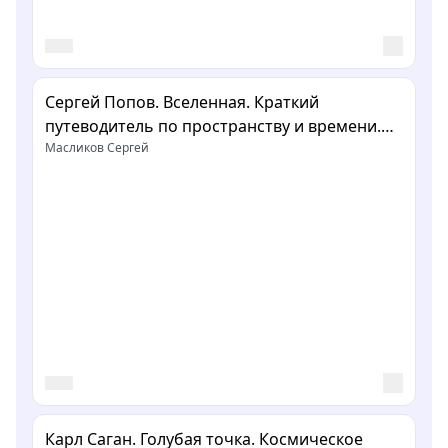
Сергей Попов. Вселенная. Краткий
путеводитель по пространству и времени.
Укорот в изложении Сергея Масликова
Масликов Сергей
Карл Саган. Голубая точка. Космическое