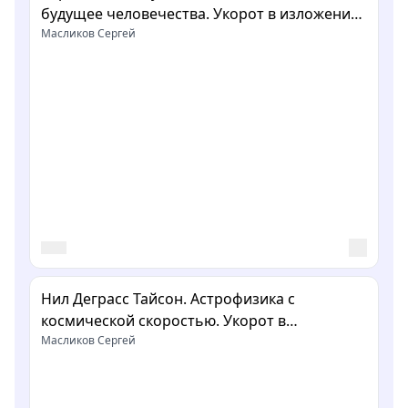
будущее человечества. Укорот в изложении
Сергея Масликова
Масликов Сергей
Нил Деграсс Тайсон. Астрофизика с
космической скоростью. Укорот в
изложении Сергея Масликова
Масликов Сергей