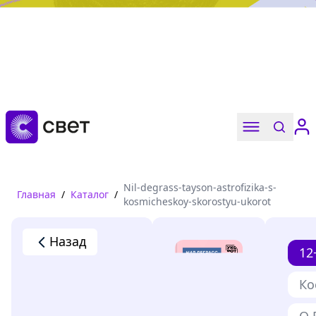
Дружба, любовь, взросление
Читать
Nil-degrass-tayson-astrofizika-s-
Главная
/
Каталог
/
kosmicheskoy-skorostyu-ukorot
Назад
12
Ко
О 