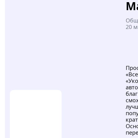
М
Общ
20 м
Про
«Все
«Уко
авто
благ
смо
луч
поп
кра
Осн
пер