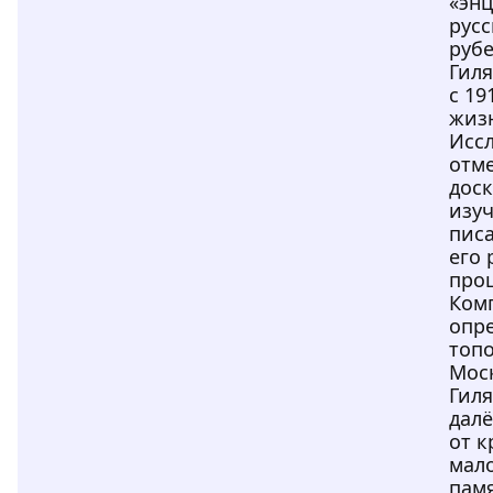
«эн
рус
рубе
Гил
с 19
жиз
Исс
отме
дос
изу
пис
его 
про
Ком
опр
топ
Мос
Гил
далё
от к
мал
пам