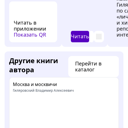
Гиля
по с
«ли
Читать в
и х
приложении
реп
Показать QR
инте
Читать
Другие книги
Перейти в
автора
каталог
Москва и москвичи
Гиляровский Владимир Алексеевич