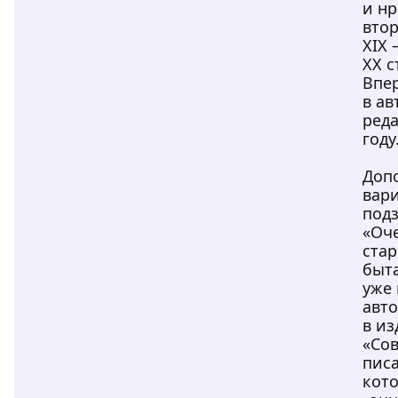
и н
вто
XIX 
XX с
Впе
в ав
реда
году
Доп
вар
под
«Оч
ста
быта
уже 
авто
в из
«Со
писа
кот