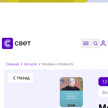
Дружба, любовь, взросление
Читать
Главная
/
Каталог
/
Moskva-i-moskvichi
Назад
12
Во
М