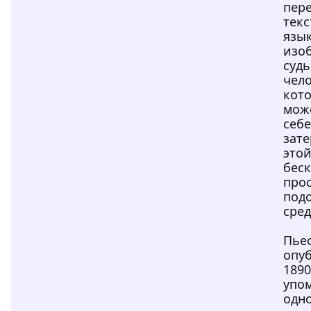
пер
текс
язы
изо
судь
чело
кото
мож
себе
зат
этой
бес
прос
под
сред
Пье
опу
1890
упом
одно