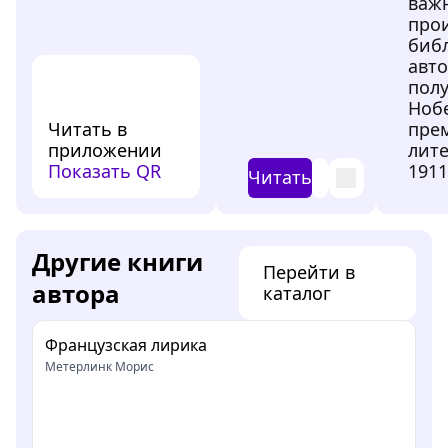
важ
про
биб
авто
пол
Ноб
Читать в
пре
приложении
лите
Показать QR
1911
Читать
Другие книги
Перейти в
автора
каталог
Французская лирика
Метерлинк Морис