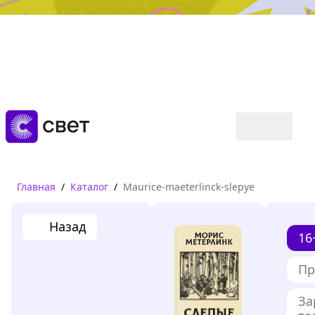
Дружба, любовь, взросление
Читать
Главная
/
Каталог
/
Maurice-maeterlinck-slepye
Назад
16
Пр
За