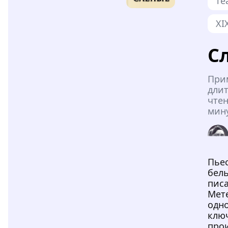
те
XI
С
При
дли
чтен
мин
Пье
бел
пис
Мет
одно
клю
про