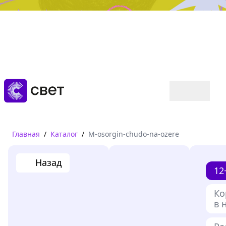
Дружба, любовь, взросление
Читать
Главная
/
Каталог
/
M-osorgin-chudo-na-ozere
Назад
12
Ко
в 