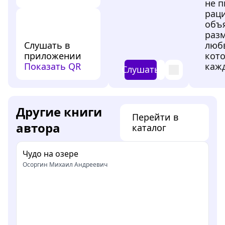
не п
рац
объя
раз
Слушать в
люб
приложении
кото
Показать QR
кажд
Слушать
Другие книги
Перейти в
автора
каталог
Чудо на озере
Осоргин Михаил Андреевич