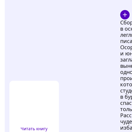
Сбор
в ос
лег
пис
Осор
и юн
загл
вын
одно
прои
кот
студ
в бу
спас
толь
Расс
чуд
изба
Читать книгу