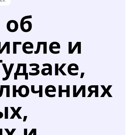
 об
игеле и
удзаке,
ключениях
ых,
х и