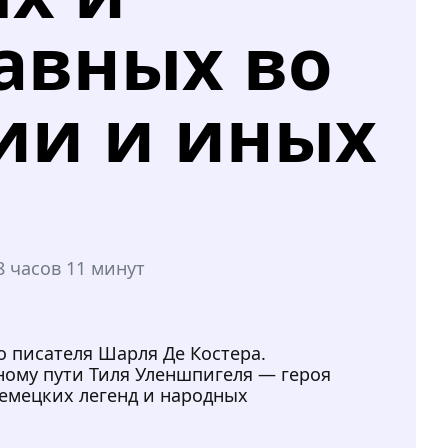
авных во
ии и иных
8 часов 11 минут
 писателя Шарля Де Костера.
ому пути Тиля Уленшпигеля — героя
емецких легенд и народных