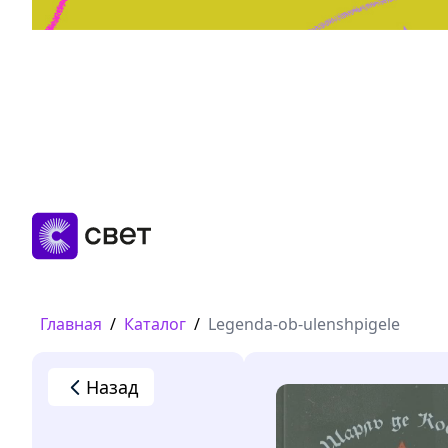
Дружба, любовь, взросление
Читать
Главная
/
Каталог
/
Legenda-ob-ulenshpigele
Назад