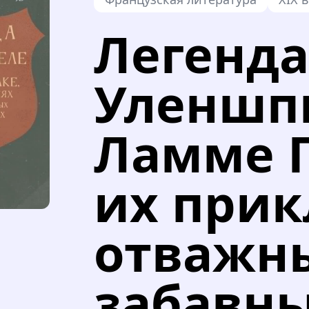
Легенда
Уленшп
Ламме Г
их при
отважн
забавны