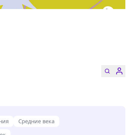
ния
Средние века
век