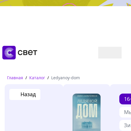
Дружба, любовь, взросление
Читать
Главная
/
Каталог
/
Ledyanoy-dom
Назад
16
Мы
Зи