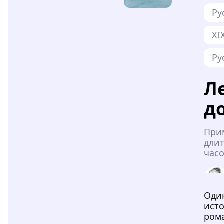
Ру
XI
Ру
Л
д
При
длит
часо
Оди
ист
ром