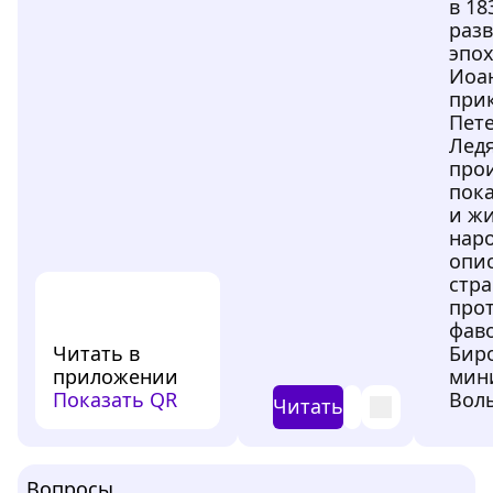
в 18
разв
эпо
Иоан
при
Пет
Ледя
про
пок
и жи
наро
опис
стр
про
фав
Читать в
Биро
приложении
мин
Показать QR
Волы
Читать
Вопросы