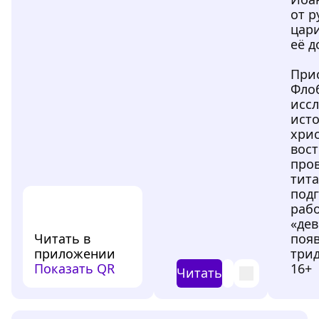
от р
цар
её д
Прис
Фло
исс
ист
хрис
вост
про
тит
под
рабо
«дев
Читать в
появ
приложении
трид
Показать QR
16+
Читать