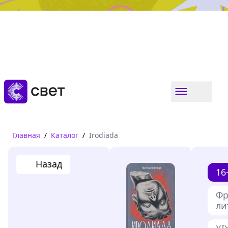
Дружба, любовь, взросление
Читать
Главная
/
Каталог
/
Irodiada
Назад
16
Фр
ли