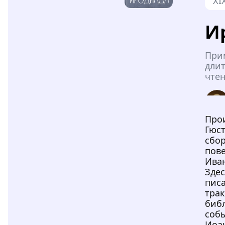
XI
И
При
дли
чтен
Про
Гюст
сбор
пове
Иван
Зде
писа
трак
биб
собы
Иоа