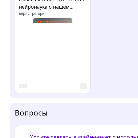
нейронаука о нашем
самовосприятии
Бернс Грегори
Вопросы
Хотите сделать дизайн-макет с испол