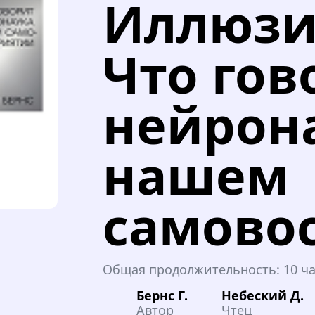
Иллюзия
Что гов
нейрон
нашем
самово
Общая продолжительность:
10 ч
Бернс Г.
Небеский Д.
Автор
Чтец