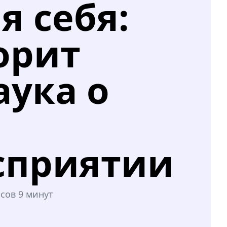
 себя:
орит
аука о
сприятии
асов 9 минут