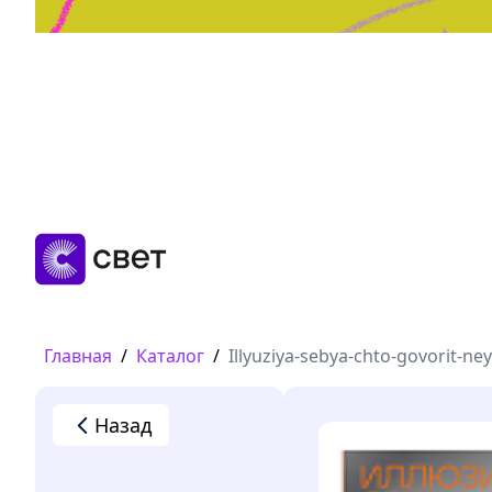
Дружба, любовь, взросление
Читать
Главная
/
Каталог
/
Illyuziya-sebya-chto-govorit-n
Назад