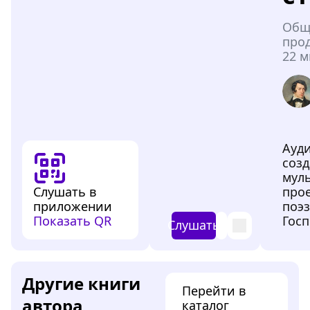
Общ
про
22 
Ауд
созд
мул
Слушать в
про
приложении
поэз
Показать QR
Госп
Слушать
Другие книги
Перейти в
автора
каталог