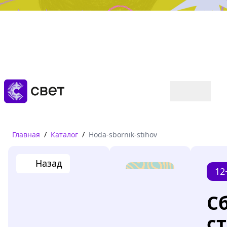
Дружба, любовь, взросление
Читать
Главная
/
Каталог
/
Hoda-sbornik-stihov
Назад
12
С
с