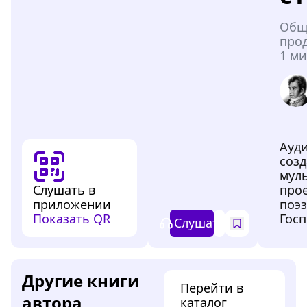
Общ
про
1 ми
Ауд
созд
мул
Слушать в
про
приложении
поэз
Показать QR
Госп
Слушать
Другие книги
Перейти в
автора
каталог