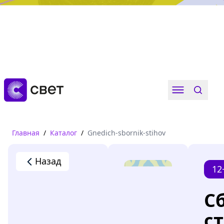
Дружба, любовь, взросление
Читать
Главная
/
Каталог
/
Gnedich-sbornik-stihov
Назад
12
С
с