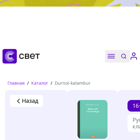
Дружба, любовь, взросление
Читать
Главная
/
Каталог
/
Durnoi-kalambur
Назад
16
Ру
кл