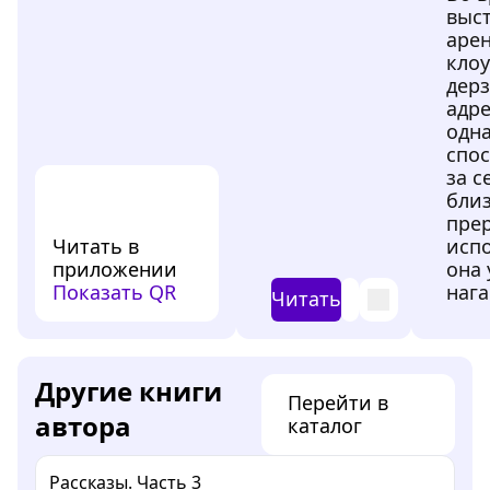
выс
арен
клоу
дерз
адре
одн
спос
за с
близ
пре
Читать в
исп
приложении
она 
Показать QR
нага
Читать
Другие книги
Перейти в
автора
каталог
Рассказы. Часть 3