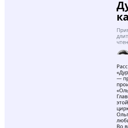
Д
к
При
дли
чтен
Расс
«Ду
— п
про
«Оль
Глав
это
цир
Ольг
люб
Во 