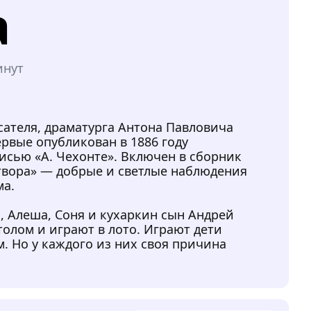
а
инут
.
сателя, драматурга Антона Павловича
ервые опубликован в 1886 году
писью «А. Чехонте». Включен в сборник
етвора» — добрые и светлые наблюдения
ма.
, Алеша, Соня и кухаркин сын Андрей
толом и играют в лото. Играют дети
. Но у каждого из них своя причина