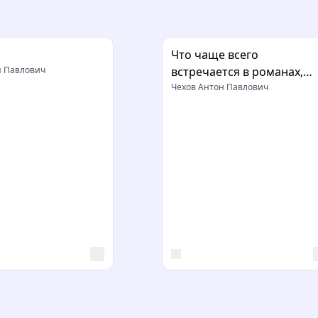
Что чаще всего
н Павлович
встречается в романах,
повестях и т.п.
Чехов Антон Павлович