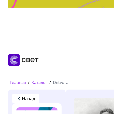
Дружба, любовь, взросление
Читать
Главная
/
Каталог
/
Detvora
Назад