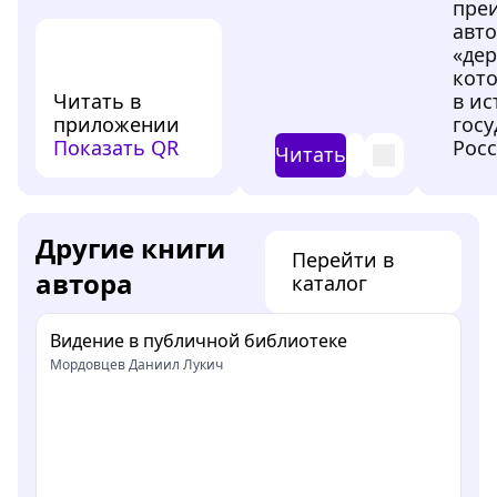
пре
авто
«дер
кот
Читать в
в и
приложении
гос
Показать QR
Росс
Читать
Другие книги
Перейти в
автора
каталог
Видение в публичной библиотеке
Мордовцев Даниил Лукич