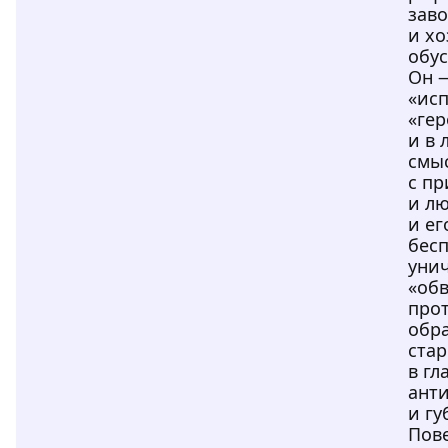
зав
и хо
обус
Он —
«исп
«гер
и в 
смы
с пр
и лю
и ег
бес
уни
«обв
про
обр
стар
в гл
анти
и гу
Пов