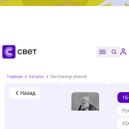
Дружба, любовь, взросление
Читать
Главная
/
Каталог
/
Derzhavnyi-plotnik
Назад
16
Ру
XI