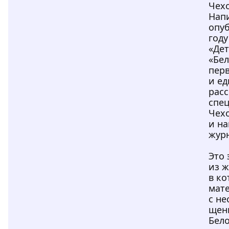
Чехо
Нап
опуб
году
«Дет
«Бе
пер
и е
расс
спе
Чех
и на
журн
Это 
из 
в ко
мат
с н
щен
Бел