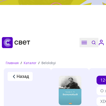
Дружба, любовь, взросление
Читать
Главная
/
Каталог
/
Belolobyi
Назад
12
О 
XI