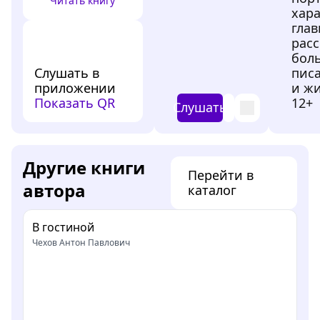
Читать книгу
хар
глав
расс
бол
Слушать в
писа
приложении
и ж
Показать QR
12+
Слушать
Другие книги
Перейти в
автора
каталог
В гостиной
Чехов Антон Павлович