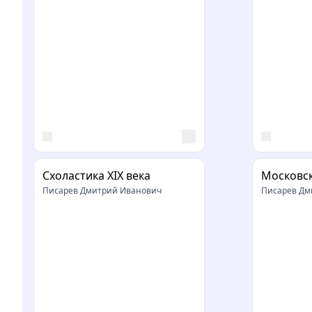
Схоластика XIX века
Московс
Писарев Дмитрий Иванович
Писарев Дм