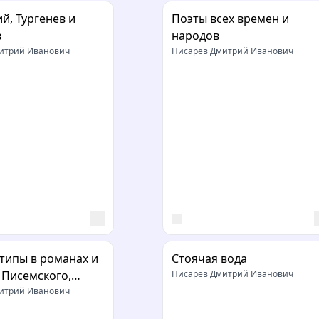
й, Тургенев и
Поэты всех времен и
в
народов
итрий Иванович
Писарев Дмитрий Иванович
типы в романах и
Стоячая вода
 Писемского,
Писарев Дмитрий Иванович
а и Гончарова
итрий Иванович