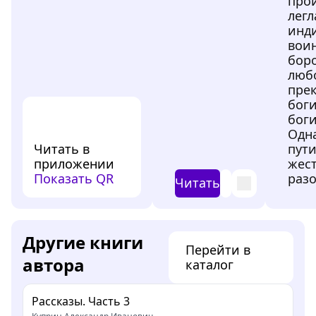
про
легл
инд
вои
боро
люб
пре
бог
боги
Одна
Читать в
пути
приложении
жес
Показать QR
раз
Читать
Другие книги
Перейти в
автора
каталог
Рассказы. Часть 3