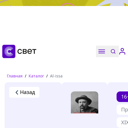
Дружба, любовь, взросление
Читать
Главная
/
Каталог
/
Al-issa
Назад
16
Пр
XI