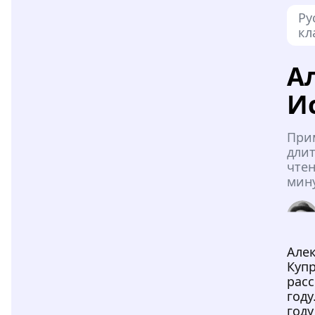
Ру
кл
А
И
При
дли
чтен
мин
Але
Куп
расс
году
году