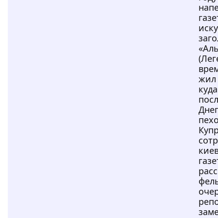
нап
газе
иску
заг
«Ал
(Лег
вре
жил 
куда
посл
Дне
пехо
Куп
сотр
кие
газе
расс
фел
очер
реп
заме