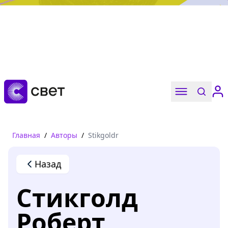
Дружба, любовь, взросление
Читать
Главная
/
Авторы
/
Stikgoldr
Назад
Стикголд
Роберт