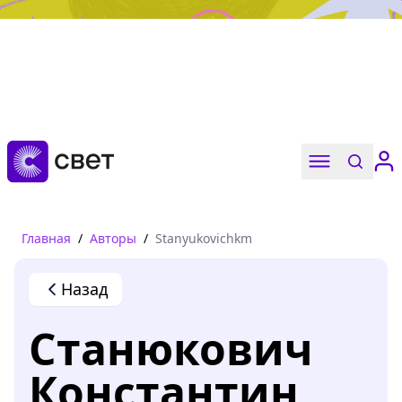
Дружба, любовь, взросление
Читать
Главная
/
Авторы
/
Stanyukovichkm
Назад
Станюкович
Константин