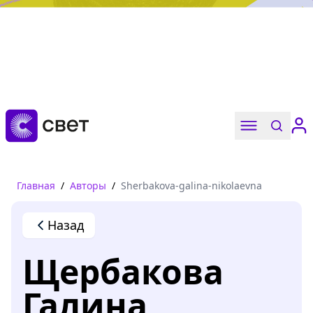
Дружба, любовь, взросление
Читать
Главная
/
Авторы
/
Sherbakova-galina-nikolaevna
Назад
Щербакова
Галина