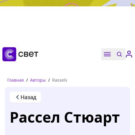
Дружба, любовь, взросление
Читать
Главная
/
Авторы
/
Rassels
Назад
Рассел Стюарт