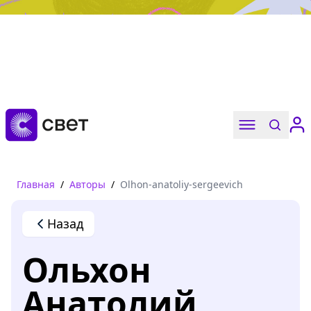
Дружба, любовь, взросление
Читать
Главная
/
Авторы
/
Olhon-anatoliy-sergeevich
Назад
Ольхон
Анатолий