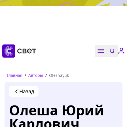
Дружба, любовь, взросление
Читать
Главная
/
Авторы
/
Oleshayuk
Назад
Олеша Юрий
Карлович