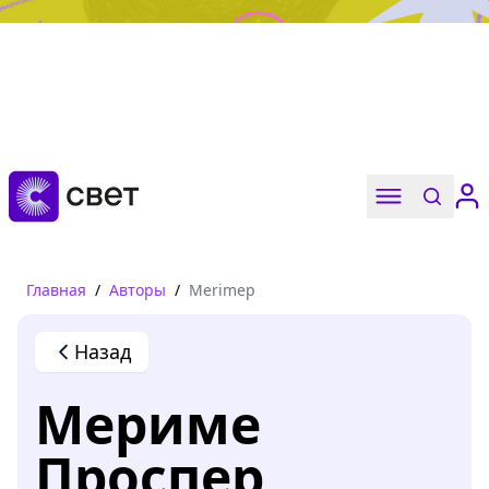
Дружба, любовь, взросление
Читать
Главная
/
Авторы
/
Merimep
Назад
Мериме
Проспер