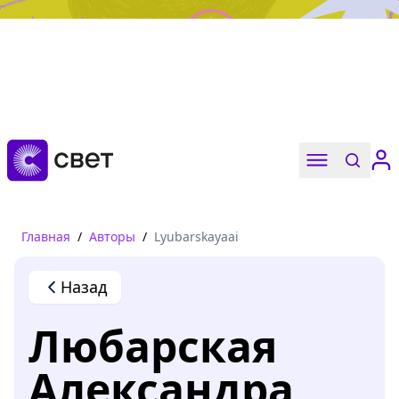
Дружба, любовь, взросление
Читать
Главная
/
Авторы
/
Lyubarskayaai
Назад
Любарская
Александра