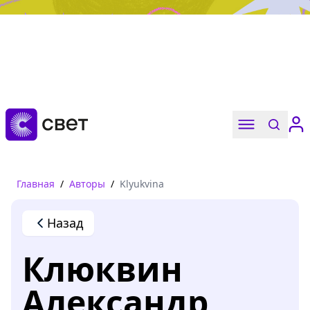
Дружба, любовь, взросление
Читать
Главная
/
Авторы
/
Klyukvina
Назад
Клюквин
Александр