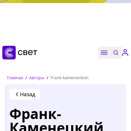
Дружба, любовь, взросление
Читать
Главная
/
Авторы
/
Frank-kameneckiim
Назад
Франк-
Каменецкий