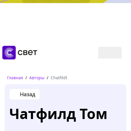
Дружба, любовь, взросление
Читать
Главная
/
Авторы
/
Chatfildt
Назад
Чатфилд Том