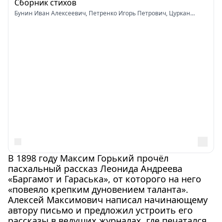
Сборник стихов
Бунин Иван Алексеевич, Петренко Игорь Петрович, Цуркан
Александр Иванович, Голубев Александр Евгеньевич,
Мерзликин Андрей Ильич
В 1898 году Максим Горький прочёл
пасхальный рассказ Леонида Андреева
«Баргамот и Гараська», от которого на него
«повеяло крепким дуновением таланта».
Алексей Максимович написал начинающему
автору письмо и предложил устроить его
рассказы в ведущих журналах, где печатался