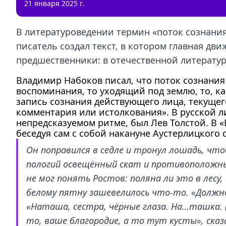
21 января 2025 г.
В литературоведении термин «поток сознания
писатель создал текст, в котором главная дв
предшественники: в отечественной литератур
Владимир Набоков писал, что поток сознания
воспоминания, то уходящий под землю, то, 
запись сознания действующего лица, текущего
комментария или истолкования». В русской л
непредсказуемом ритме, был Лев Толстой. В «
беседуя сам с собой накануне Аустерлицкого 
Он поправился в седле и тронул лошадь, что
пологий освещённый скат и противоположный
не мог понять Ростов: поляна ли это в лесу
белому пятну зашевелилось что-то. «Должно
«Наташа, сестра, чёрные глаза. На…ташка. (
то, ваше благородие, а то тут кусты», сказ