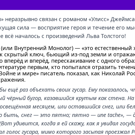
» неразрывно связан с романом «Улисс» Джеймса
ижущая сила — восприятие героя и течение его мы
е всё началось с произведений Льва Толстого!
 (или Внутренний Монолог) — «это естественный 
как скрытый ключ, бьющий из-под земли и отраж
 вперёд и вперёд, перескакивание с одного образ
итературе первым, кто попытался отразить тече
Войне и мире» писатель показал, как Николай Рос
сражения.
бы ещё раз объехать своих гусар. Ему показалось, 
 чёрный бугор, казавшийся крутым как стена. На 
, освещённая месяцем, или оставшийся снег, или бе
 быть, снег — это пятно; пятно — une tache», —
Вот удивится, когда я ей скажу, как я увидал гос
ал голос гусара, мимо которого засыпая проезжал 