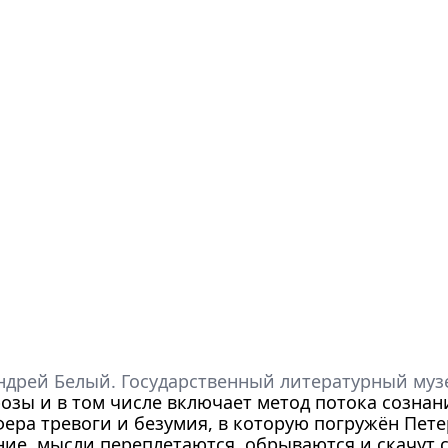
ндрей Белый. Государственный литературный муз
озы и в том числе включает метод потока сознан
ра тревоги и безумия, в которую погружён Пете
ие, мысли переплетаются, обрываются и скачут с