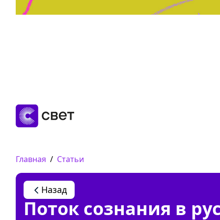
Дружба, любовь, взросление
Читать
Главная
/
Статьи
Назад
Поток сознания в ру