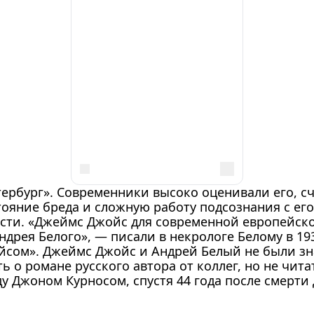
ербург». Современники высоко оценивали его, сч
тояние бреда и сложную работу подсознания с е
сти. «Джеймс Джойс для современной европейско
рея Белого», — писали в некрологе Белому в 193
йсом». Джеймс Джойс и Андрей Белый не были зна
ь о романе русского автора от коллег, но не чита
ду Джоном Курносом, спустя 44 года после смерти