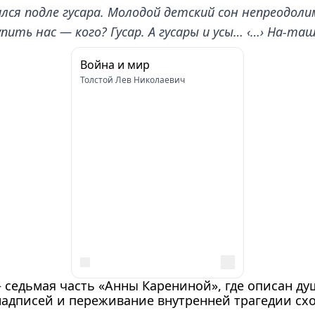
лся подле гусара. Молодой детский сон непреодолим
ить нас — кого? Гусар. А гусары и усы… ‹…› На-ташк
Война и мир
Толстой Лев Николаевич
 седьмая часть «Анны Карениной», где описан ду
 надписей и переживание внутренней трагедии схо