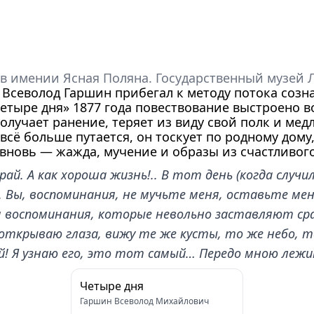
в имении Ясная Поляна. Государственный музей Л
 Всеволод Гаршин прибегал к методу потока созн
тыре дня» 1877 года повествование выстроено во
получает ранение, теряет из виду свой полк и ме
всё больше путается, он тоскует по родному дому
вновь — жажда, мучение и образы из счастливог
ай. А как хороша жизнь!.. В тот день (когда случил
о. Вы, воспоминания, не мучьте меня, оставьте ме
 воспоминания, которые невольно заставляют срав
ткрываю глаза, вижу те же кусты, то же небо, то
ный! Я узнаю его, это тот самый… Передо мною леж
Четыре дня
Гаршин Всеволод Михайлович