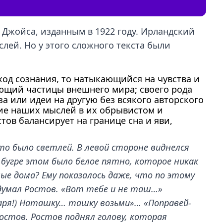
 Джойса, изданным в 1922 году. Ирландский
слей. Но у этого сложного текста были
ход сознания, то натыкающийся на чувства и
ающий частицы внешнего мира; своего рода
а или идеи на другую без всякого авторского
ние наших мыслей в их обрывистом и
тов балансирует на границе сна и яви,
что было светлей. В левой стороне виднелся
бугре этом было белое пятно, которое никак
лые дома? Ему показалось даже, что по этому
 думал Ростов. «Вот тебе и не таш…»
ударя!) Наташку… ташку возьми»… «Поправей-
Ростов. Ростов поднял голову, которая