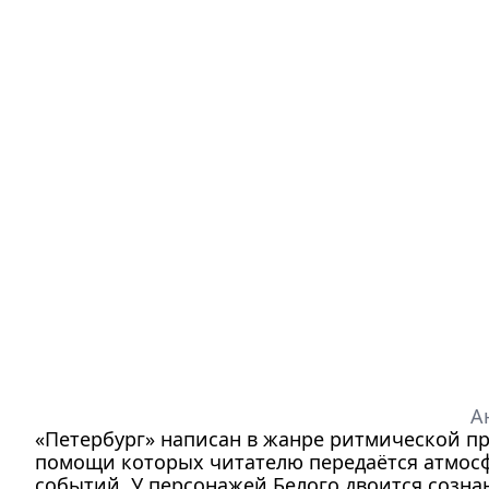
А
«Петербург» написан в жанре ритмической пр
помощи которых читателю передаётся атмосфе
событий. У персонажей Белого двоится сознан